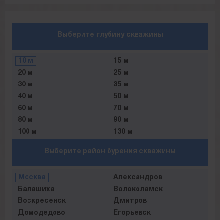
Выберите глубину скважины
10 м
15 м
20 м
25 м
30 м
35 м
40 м
50 м
60 м
70 м
80 м
90 м
100 м
130 м
150 м
180 м
Выберите район бурения скважины
Москва
Александров
Балашиха
Волоколамск
Воскресенск
Дмитров
Домодедово
Егорьевск