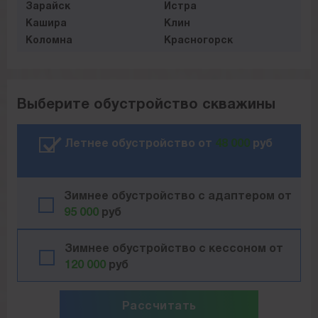
Зарайск
Истра
Кашира
Клин
Коломна
Красногорск
Видное
Лотошино
Люберцы
Можайск
Мытищи
Наро-Фоминск
Выберите обустройство скважины
Ногинск
Одинцово
Озёры
Орехово-Зуево
Павловский-Посад
Подольск
Летнее обустройство от
48 000
руб
Пушкино
Раменское
Руза
Сергиев Посад
Серебряные пруды
Серпухов
Зимнее обустройство с адаптером от
Солнечногорск
Ступино
95 000
руб
Талдом
Химки
Чехов
Шатура
Зимнее обустройство с кессоном от
Шаховская
Щёлково
120 000
руб
Рассчитать