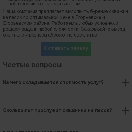
соблюдении строительных норм.
Наша компания предлагает выполнить бурение скважин
на песок по оптимальной цене в Егорьевске и
Егорьевском районе. Работаем в любых условиях и
решаем задачи любой сложности. Заказывайте выезд
опытного инженера абсолютно бесплатно!
Оставить заявку
Частые вопросы
Из чего складывается стоимость услуг?
Цена работ определяется глубиной залегания воды,
района расположения участка и материала
Сколько лет прослужит скважина на песок?
выбранной трубы. Сложные грунты увеличивают
время работы и расход топлива. В таблице цен
указана стоимость одного метра, в который
Срок службы скважин на песок составляет 7-10
включена: