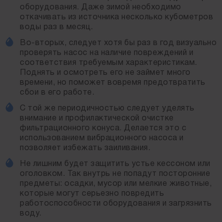
работоспособности оборудования.
оборудования. Даже зимой необходимо
откачивать из источника несколько кубометров
Не забывайте, что качественно выполненное работ
воды раз в месяц.
и соблюдение правил использования позволят вам
увеличить время службы песчаной скважины на
Во-вторых, следует хотя бы раз в год визуально
максимально возможный срок!
проверять насос на наличие повреждений и
соответствия требуемым характеристикам.
Поднять и осмотреть его не займет много
времени, но поможет вовремя предотвратить
сбои в его работе.
С той же периодичностью следует уделять
внимание и профилактической очистке
фильтрационного конуса. Делается это с
использованием вибрационного насоса и
позволяет избежать заиливания.
Не лишним будет защитить устье кессоном или
оголовком. Так внутрь не попадут посторонние
предметы: осадки, мусор или мелкие животные,
которые могут серьезно повредить
работоспособности оборудования и загрязнить
воду.